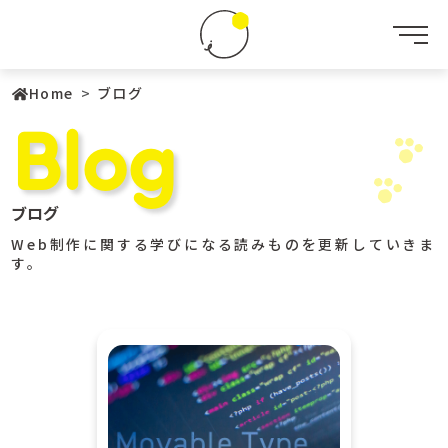
leohana
サ
イ
ト
メ
内
ニ
メ
ュ
ニ
ー
Home
ブログ
ュ
を
Blog
ー
開
閉
す
る
ブログ
Web制作に関する学びになる読みものを更新していきま
す。